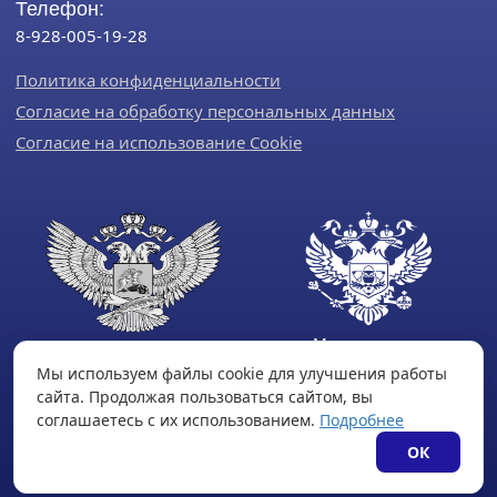
Телефон:
8-928-005-19-28
Политика конфиденциальности
Согласие на обработку персональных данных
Согласие на использование Cookie
Министерство
Министерство
науки и
Мы используем файлы cookie для улучшения работы
просвещения
высшего
сайта. Продолжая пользоваться сайтом, вы
Российской
образования
соглашаетесь с их использованием.
Подробнее
Федерации
Российской
ОК
Федерации
Ссылка на сайт
Ссылка на сайт