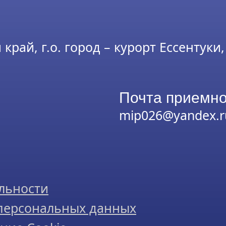
рай, г.о. город – курорт Ессентуки, 
Почта приемно
mip026@yandex.r
льности
 персональных данных