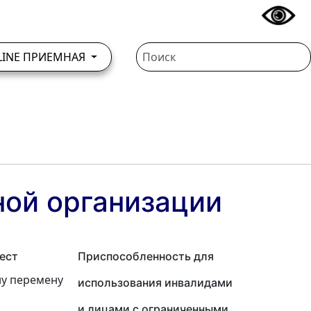
LINE ПРИЕМНАЯ
ной организации
ест
Приспособленность для
ну перемену
использования инвалидами
и лицами с ограниченными